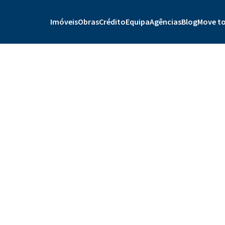
Imóveis
Obras
Crédito
Equipa
Agências
Blog
Move to