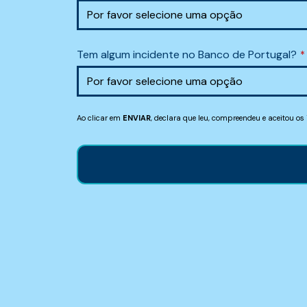
Tem algum incidente no Banco de Portugal?
*
Ao clicar em
ENVIAR
, declara que leu, compreendeu e aceitou os
This
field
should
be
left
blank