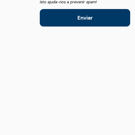
Isto ajuda-nos a prevenir spam!
Enviar
This
field
should
be
left
blank