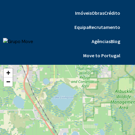
Imóveis
Obras
Crédito
Equipa
Recrutamento
Agências
Blog
Move to Portugal
Contactos
+
−