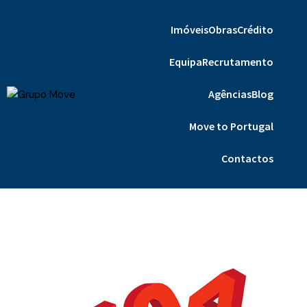
Imóveis
Obras
Crédito
Equipa
Recrutamento
Agências
Blog
Move to Portugal
Contactos