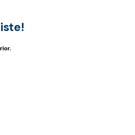
iste!
ior.