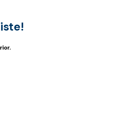
iste!
ior.