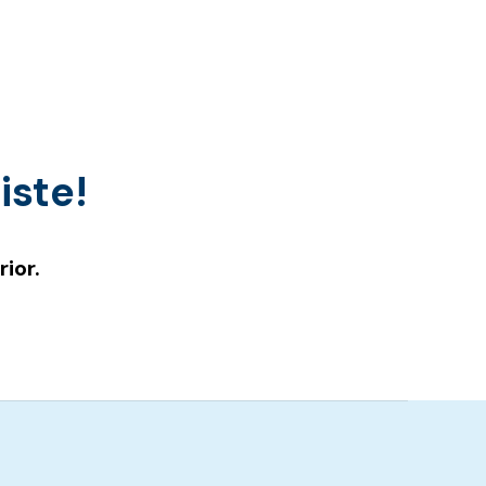
iste!
ior.