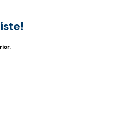
iste!
ior.