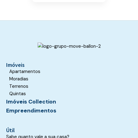
should
be
left
blank
Imóveis
Apartamentos
Moradias
Terrenos
Quintas
Imóveis Collection
Empreendimentos
Útil
Sabe quanto vale a sua casa?