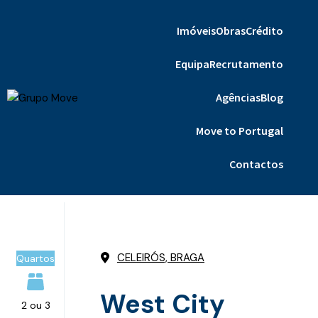
Imóveis
Obras
Crédito
Equipa
Recrutamento
Agências
Blog
Move to Portugal
Contactos
CELEIRÓS, BRAGA
Quartos
West City
2 ou 3