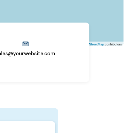
Leaflet
| ©
OpenStreetMap
contributors
ales@yourwebsite.com