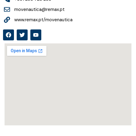
movenautica@remax.pt
www.remax.pt/movenautica