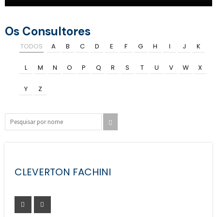
Os Consultores
TODOS
A
B
C
D
E
F
G
H
I
J
K
L
M
N
O
P
Q
R
S
T
U
V
W
X
Y
Z
CLEVERTON FACHINI