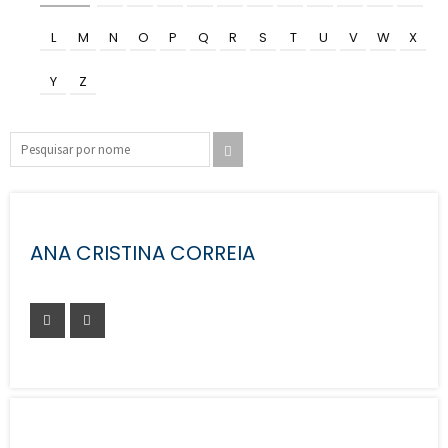
L
M
N
O
P
Q
R
S
T
U
V
W
X
Y
Z
ANA CRISTINA CORREIA