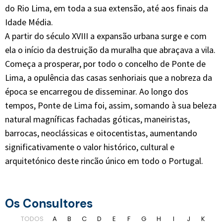
do Rio Lima, em toda a sua extensão, até aos finais da
Idade Média.
A partir do século XVIII a expansão urbana surge e com
ela o início da destruição da muralha que abraçava a vila.
Começa a prosperar, por todo o concelho de Ponte de
Lima, a opulência das casas senhoriais que a nobreza da
época se encarregou de disseminar. Ao longo dos
tempos, Ponte de Lima foi, assim, somando à sua beleza
natural magníficas fachadas góticas, maneiristas,
barrocas, neoclássicas e oitocentistas, aumentando
significativamente o valor histórico, cultural e
arquitetónico deste rincão único em todo o Portugal.
Os Consultores
TODOS
A
B
C
D
E
F
G
H
I
J
K